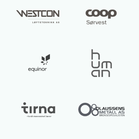
Lurer du på noe? 😊