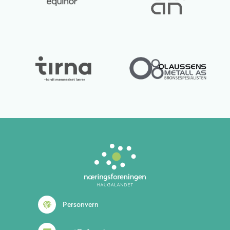
Lurer du på noe? 😊
Personvern