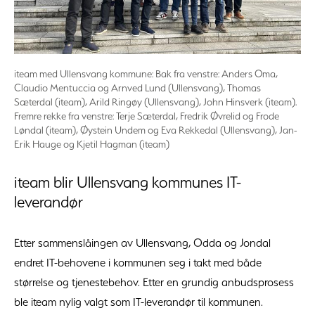
iteam med Ullensvang kommune: Bak fra venstre: Anders Oma,
Claudio Mentuccia og Arnved Lund (Ullensvang), Thomas
Sæterdal (iteam), Arild Ringøy (Ullensvang), John Hinsverk (iteam).
Fremre rekke fra venstre: Terje Sæterdal, Fredrik Øvrelid og Frode
Løndal (iteam), Øystein Undem og Eva Rekkedal (Ullensvang), Jan-
Erik Hauge og Kjetil Hagman (iteam)
iteam blir Ullensvang kommunes IT-
leverandør
Etter sammenslåingen av Ullensvang, Odda og Jondal
endret IT-behovene i kommunen seg i takt med både
størrelse og tjenestebehov. Etter en grundig anbudsprosess
ble iteam nylig valgt som IT-leverandør til kommunen.