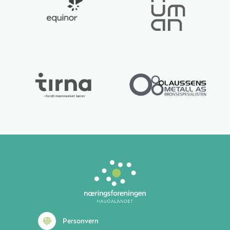
Lurer du på noe? 😊
Personvern