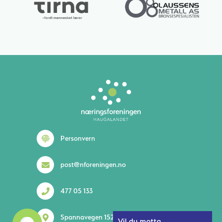
Personvern
post@nforeningen.no
477 05 133
Spannavegen 152 5535 Haugesund
Vil du motta