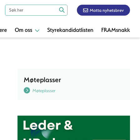
Motta nyhetsbrev
ere
Om oss
Styrekandidatlisten
FRAMsnakk
Møteplasser
Møteplasser