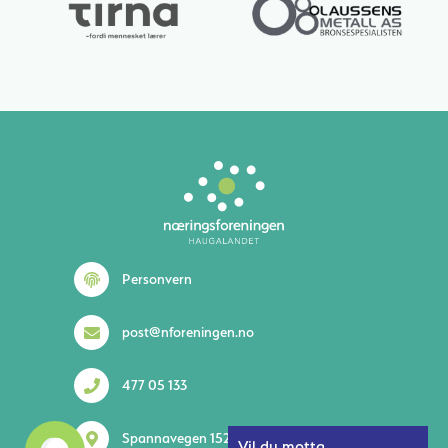
Personvern
post@nforeningen.no
477 05 133
Spannavegen 152 5535 Haugesund
Vil du motta