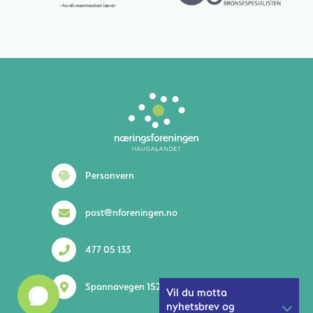
Personvern
post@nforeningen.no
477 05 133
Spannavegen 152 5535 Haugesund
Vil du motta
nyhetsbrev og