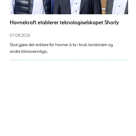
Havnekraft etablerer teknologiselskapet Shorly
07.08.2026
Skal gjøre det enklere for havner å ta i bruk landstrøm og
andre klimavennlige...