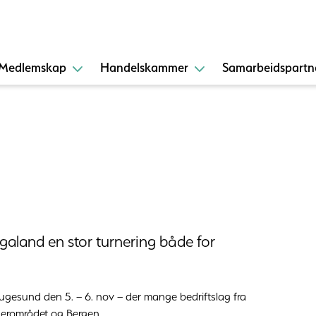
Medlemskap
Handelskammer
Samarbeidspartn
ogaland en stor turnering både for
Haugesund den 5. – 6. nov – der mange bedriftslag fra
erområdet og Bergen.