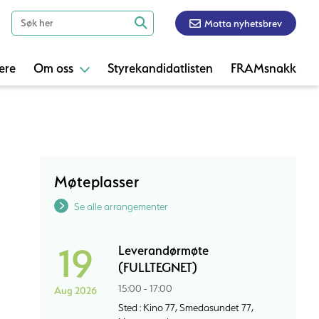
Motta nyhetsbrev
ere
Om oss
Styrekandidatlisten
FRAMsnakk
Møteplasser
Se alle arrangementer
19
Leverandørmøte
(FULLTEGNET)
15:00 - 17:00
Aug 2026
Sted : Kino 77, Smedasundet 77,