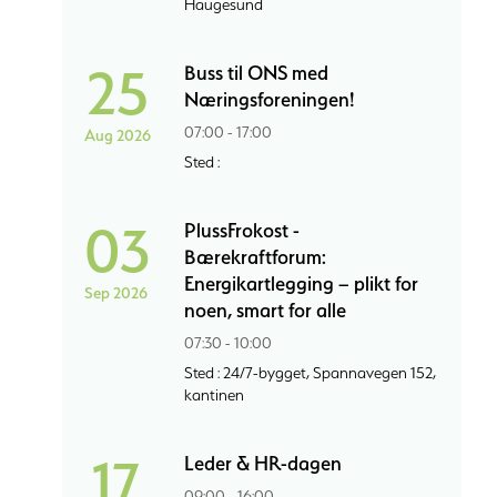
Haugesund
25
Buss til ONS med
Næringsforeningen!
07:00 - 17:00
Aug 2026
Sted :
03
PlussFrokost -
Bærekraftforum:
Energikartlegging – plikt for
Sep 2026
noen, smart for alle
07:30 - 10:00
Sted : 24/7-bygget, Spannavegen 152,
kantinen
17
Leder & HR-dagen
09:00 - 16:00