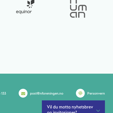
 133
post@nforeningen.no
Personvern
Vil du motta nyhetsbrev
og invitasjoner?