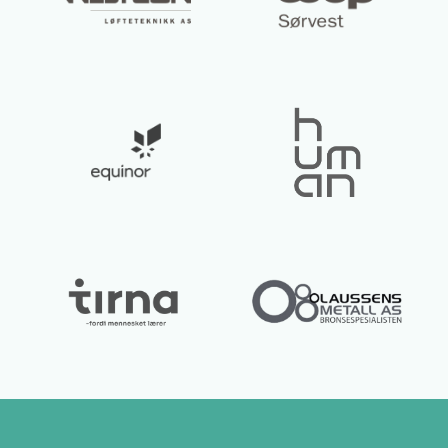
Lurer du på noe? 😊