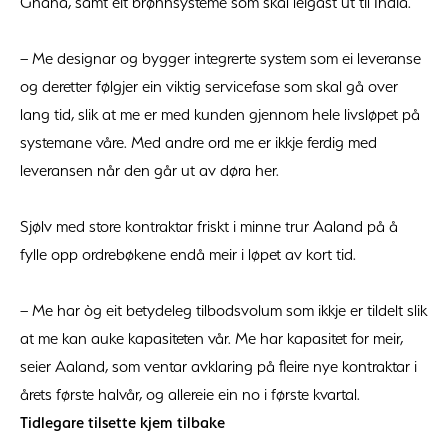
Ghana, samt eit brønnsysteme som skal leigast ut til India.
– Me designar og bygger integrerte system som ei leveranse
og deretter følgjer ein viktig servicefase som skal gå over
lang tid, slik at me er med kunden gjennom hele livsløpet på
systemane våre. Med andre ord me er ikkje ferdig med
leveransen når den går ut av døra her.
Sjølv med store kontraktar friskt i minne trur Aaland på å
fylle opp ordrebøkene endå meir i løpet av kort tid.
– Me har òg eit betydeleg tilbodsvolum som ikkje er tildelt slik
at me kan auke kapasiteten vår. Me har kapasitet for meir,
seier Aaland, som ventar avklaring på fleire nye kontraktar i
årets første halvår, og allereie ein no i første kvartal.
Tidlegare tilsette kjem tilbake