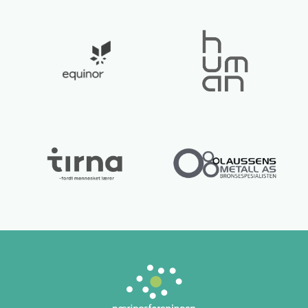
Lurer du på noe? 😊