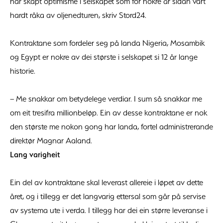
har skapt optimisme i selskapet som for nokre år sidan vart
hardt råka av oljenedturen, skriv Stord24.
Kontraktane som fordeler seg på landa Nigeria, Mosambik
og Egypt er nokre av dei største i selskapet si 12 år lange
historie.
– Me snakkar om betydelege verdiar. I sum så snakkar me
om eit tresifra millionbeløp. Ein av desse kontraktane er nok
den største me nokon gong har landa, fortel administrerande
direktør Magnar Aaland.
Lang varigheit
Ein del av kontraktane skal leverast allereie i løpet av dette
året, og i tillegg er det langvarig ettersal som går på servise
av systema ute i verda. I tillegg har dei ein større leveranse i