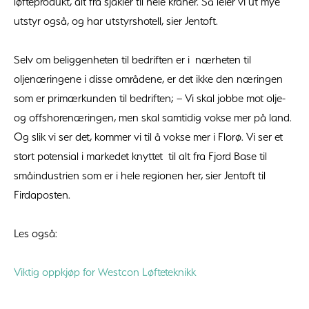
løfteprodukt, alt fra sjakler til hele kraner. Så leier vi ut mye
utstyr også, og har utstyrshotell, sier Jentoft.
Selv om beliggenheten til bedriften er i nærheten til
oljenæringene i disse områdene, er det ikke den næringen
som er primærkunden til bedriften; – Vi skal jobbe mot olje-
og offshorenæringen, men skal samtidig vokse mer på land.
Og slik vi ser det, kommer vi til å vokse mer i Florø. Vi ser et
stort potensial i markedet knyttet til alt fra Fjord Base til
småindustrien som er i hele regionen her, sier Jentoft til
Firdaposten.
Les også:
Viktig oppkjøp for Westcon Løfteteknikk