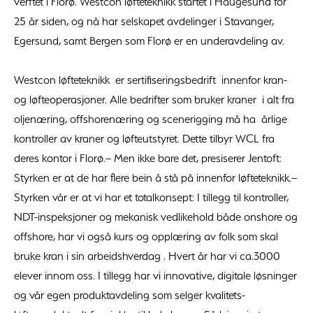
verftet i Florø. Westcon løfteteknikk startet i Haugesund for
25 år siden, og nå har selskapet avdelinger i Stavanger,
Egersund, samt Bergen som Florø er en underavdeling av.
Westcon løfteteknikk er sertifiseringsbedrift innenfor kran-
og løfteoperasjoner. Alle bedrifter som bruker kraner i alt fra
oljenæring, offshorenæring og scenerigging må ha årlige
kontroller av kraner og løfteutstyret. Dette tilbyr WCL fra
deres kontor i Florø.– Men ikke bare det, presiserer Jentoft:
Styrken er at de har flere bein å stå på innenfor løfteteknikk.–
Styrken vår er at vi har et totalkonsept: I tillegg til kontroller,
NDT-inspeksjoner og mekanisk vedlikehold både onshore og
offshore, har vi også kurs og opplæring av folk som skal
bruke kran i sin arbeidshverdag . Hvert år har vi ca.3000
elever innom oss. I tillegg har vi innovative, digitale løsninger
og vår egen produktavdeling som selger kvalitets-