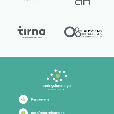
Lurer du på noe? 😊
Personvern
post@nforeningen.no