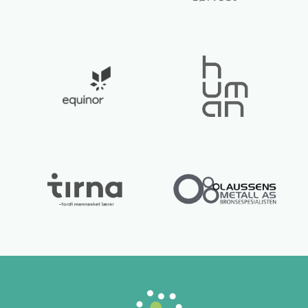
Lurer du på noe? 😊