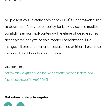
TDC Sverige.
60 prosent av IT-sjefene som deltok i TDCs undersøkelse sier
at deres bedrift savner en policy for bruk av sosiale medier.
Samtidig sier nær halvparten av IT-sjefene at de ikke synes
det er greit å benytte sosiale medier i arbeidstiden. Like
mange, 48 prosent, mener at sosiale medier fører til økt risiko
forbundet med bedriftens varemerke
Les mer her:
http://tdc2.digitalebilag.no/wip4/dette-mener-ledere-om-
facebook/d.epl?id=608543
Del saken og skap bevegelse