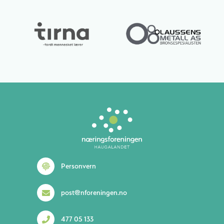
Personvern
post@nforeningen.no
477 05 133