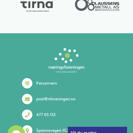
Lurer du på noe? 😊
Personvern
post@nforeningen.no
477 05 133
1
Spannavegen 152 5535 Haugesund
Vil du motta