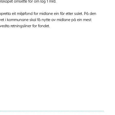
selskapet omsette for om lag 1 mrd.
pretta eit miljøfond for midlane ein får etter salet. På den
vet i kommunane skal få nytte av midlane på ein mest
edta retningsliner for fondet.