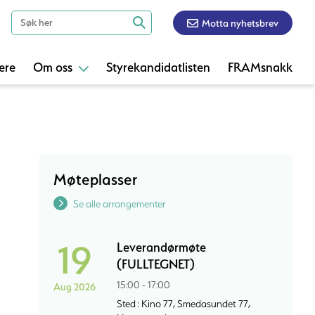
Motta nyhetsbrev
ere
Om oss
Styrekandidatlisten
FRAMsnakk
Møteplasser
Se alle arrangementer
19
Leverandørmøte
(FULLTEGNET)
15:00 - 17:00
Aug 2026
Sted : Kino 77, Smedasundet 77,