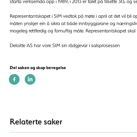
starta verksemda opp i 1989, i 2013 er talet på tilsette 313, og 
Representantskapet i SIM vedtok på møte i april at det vil bli op
måten ynskjer ein å sikra at både innbyggjarane og næringsli
mogeleg rettferdig og fornuftig måte. Representantskapet skal v
Deloitte AS har vore SIM sin rådgjevar i salsprosessen
Del saken og skap bevegelse
Relaterte saker