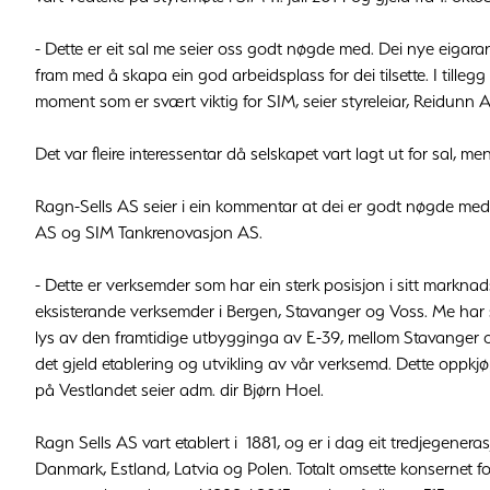
- Dette er eit sal me seier oss godt nøgde med. Dei nye eigaran
fram med å skapa ein god arbeidsplass for dei tilsette. I tillegg
moment som er svært viktig for SIM, seier styreleiar, Reidunn Aa
Det var fleire interessentar då selskapet vart lagt ut for sal, m
Ragn-Sells AS seier i ein kommentar at dei er godt nøgde me
AS og SIM Tankrenovasjon AS.
- Dette er verksemder som har ein sterk posisjon i sitt mark
eksisterande verksemder i Bergen, Stavanger og Voss. Me har stor
lys av den framtidige utbygginga av E-39, mellom Stavanger og
det gjeld etablering og utvikling av vår verksemd. Dette oppkjøpe
på Vestlandet seier adm. dir Bjørn Hoel.
Ragn Sells AS vart etablert i 1881, og er i dag eit tredjegenera
Danmark, Estland, Latvia og Polen. Totalt omsette konsernet for