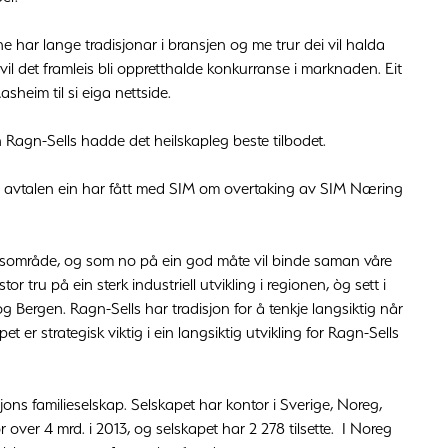
e har lange tradisjonar i bransjen og me trur dei vil halda
 vil det framleis bli oppretthalde konkurranse i marknaden. Eit
sheim til si eiga nettside.
en Ragn-Sells hadde det heilskapleg beste tilbodet.
d avtalen ein har fått med SIM om overtaking av SIM Næring
nadsområde, og som no på ein god måte vil binde saman våre
 tru på ein sterk industriell utvikling i regionen, òg sett i
 Bergen. Ragn-Sells har tradisjon for å tenkje langsiktig når
t er strategisk viktig i ein langsiktig utvikling for Ragn-Sells
sjons familieselskap. Selskapet har kontor i Sverige, Noreg,
 over 4 mrd. i 2013, og selskapet har 2 278 tilsette. I Noreg