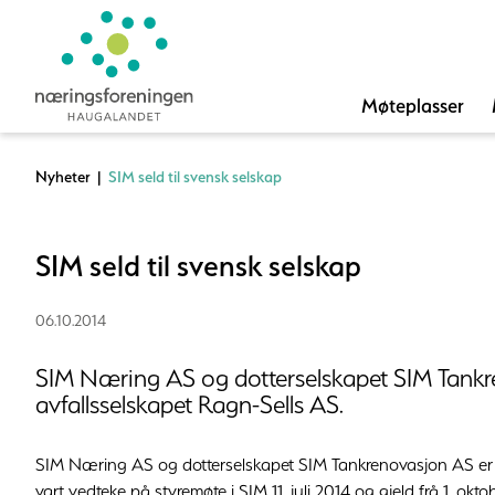
Møteplasser
Nyheter
|
SIM seld til svensk selskap
SIM seld til svensk selskap
06.10.2014
SIM Næring AS og dotterselskapet SIM Tankre
avfallsselskapet Ragn-Sells AS.
SIM Næring AS og dotterselskapet SIM Tankrenovasjon AS er se
vart vedteke på styremøte i SIM 11. juli 2014 og gjeld frå 1. oktob