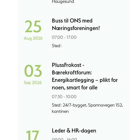
Haugesund
25
Buss til ONS med
Næringsforeningen!
07:00 - 17:00
Aug 2026
Sted :
03
PlussFrokost -
Bærekraftforum:
Energikartlegging – plikt for
Sep 2026
noen, smart for alle
07:30 - 10:00
Sted : 24/7-bygget, Spannavegen 152,
kantinen
17
Leder & HR-dagen
09:00 - 16:00