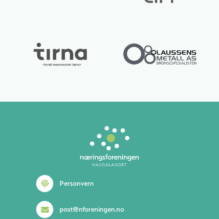
Lurer du på noe? 😊
Personvern
post@nforeningen.no