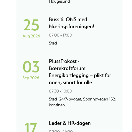
Haugesund
25
Buss til ONS med
Næringsforeningen!
07:00 - 17:00
Aug 2026
Sted :
03
PlussFrokost -
Bærekraftforum:
Energikartlegging – plikt for
Sep 2026
noen, smart for alle
07:30 - 10:00
Sted : 24/7-bygget, Spannavegen 152,
kantinen
17
Leder & HR-dagen
09:00 - 16:00