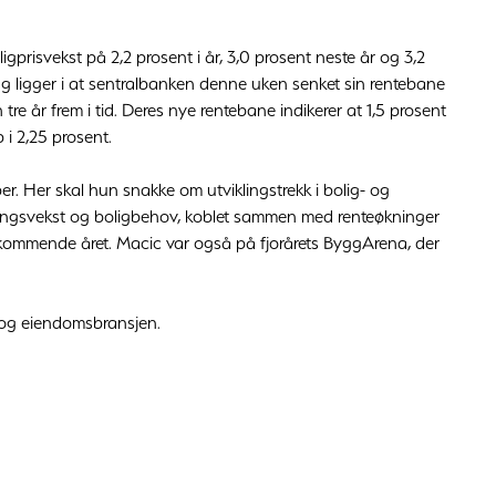
prisvekst på 2,2 prosent i år, 3,0 prosent neste år og 3,2
ing ligger i at sentralbanken denne uken senket sin rentebane
re år frem i tid. Deres nye rentebane indikerer at 1,5 prosent
 i 2,25 prosent.
. Her skal hun snakke om utviklingstrekk i bolig- og
ingsvekst og boligbehov, koblet sammen med renteøkninger
et kommende året. Macic var også på fjorårets ByggArena, der
 og eiendomsbransjen.