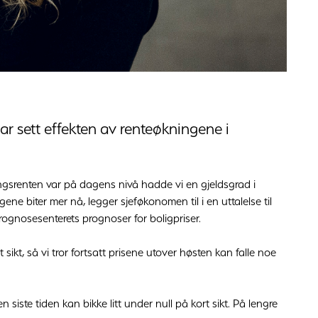
ar sett effekten av renteøkningene i
tyringsrenten var på dagens nivå hadde vi en gjeldsgrad i
ne biter mer nå, legger sjeføkonomen til i en uttalelse til
rognosesenterets prognoser for boligpriser.
 sikt, så vi tror fortsatt prisene utover høsten kan falle noe
 siste tiden kan bikke litt under null på kort sikt. På lengre