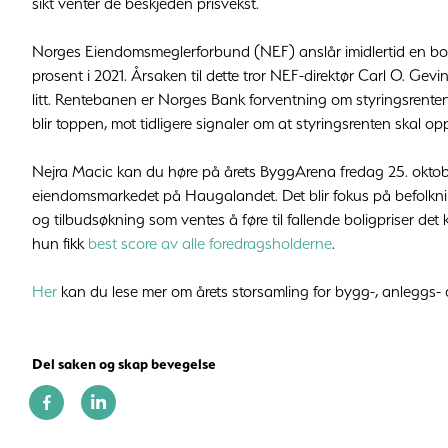
sikt venter de beskjeden prisvekst.
Norges Eiendomsmeglerforbund (NEF) anslår imidlertid en bolig
prosent i 2021. Årsaken til dette tror NEF-direktør Carl O. Gev
litt. Rentebanen er Norges Bank forventning om styringsrenten t
blir toppen, mot tidligere signaler om at styringsrenten skal opp
Nejra Macic kan du høre på årets ByggArena fredag 25. oktober
eiendomsmarkedet på Haugalandet. Det blir fokus på befolkn
og tilbudsøkning som ventes å føre til fallende boligpriser d
hun fikk
best score av alle foredragsholderne
.
Her
kan du lese mer om årets storsamling for bygg-, anleggs-
Del saken og skap bevegelse