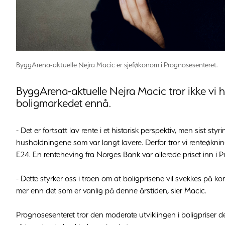
ByggArena-aktuelle Nejra Macic er sjeføkonom i Prognosesenteret.
ByggArena-aktuelle Nejra Macic tror ikke vi h
boligmarkedet ennå.
- Det er fortsatt lav rente i et historisk perspektiv, men sist s
husholdningene som var langt lavere. Derfor tror vi renteøkninge
E24. En renteheving fra Norges Bank var allerede priset inn i P
- Dette styrker oss i troen om at boligprisene vil svekkes på kort
mer enn det som er vanlig på denne årstiden, sier Macic.
Prognosesenteret tror den moderate utviklingen i boligpriser den