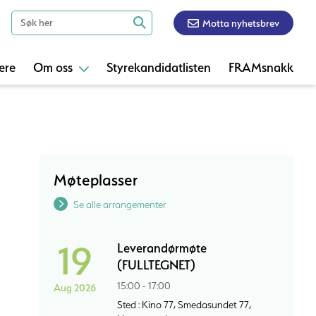
Motta nyhetsbrev
ere
Om oss
Styrekandidatlisten
FRAMsnakk
Møteplasser
Se alle arrangementer
19
Leverandørmøte
(FULLTEGNET)
15:00 - 17:00
Aug 2026
Sted : Kino 77, Smedasundet 77,