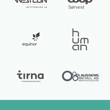
Lurer du på noe? 😊