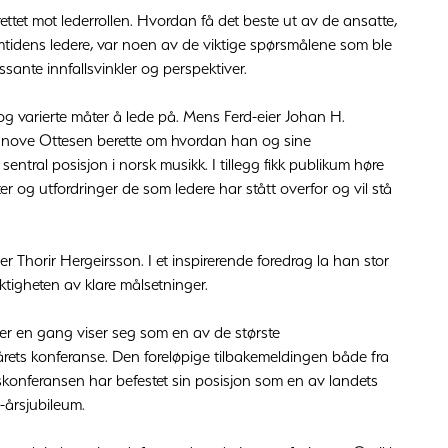
ttet mot lederrollen. Hvordan få det beste ut av de ansatte,
tidens ledere, var noen av de viktige spørsmålene som ble
sante innfallsvinkler og perspektiver.
 og varierte måter å lede på. Mens Ferd-eier Johan H.
 Janove Ottesen berette om hvordan han og sine
ntral posisjon i norsk musikk. I tillegg fikk publikum høre
er og utfordringer de som ledere har stått overfor og vil stå
Thorir Hergeirsson. I et inspirerende foredrag la han stor
tigheten av klare målsetninger.
r en gang viser seg som en av de største
rets konferanse. Den foreløpige tilbakemeldingen både fra
dskonferansen har befestet sin posisjon som en av landets
5-årsjubileum.