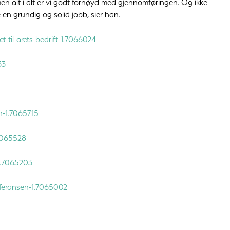
 men alt i alt er vi godt fornøyd med gjennomføringen. Og ikke
 en grundig og solid jobb, sier han.
-til-arets-bedrift-1.7066024
33
rn-1.7065715
.7065528
1.7065203
feransen-1.7065002