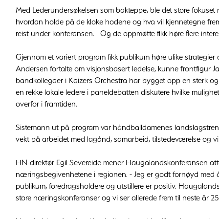
Med Lederundersøkelsen som bakteppe, ble det store fokuset re
hvordan holde på de kloke hodene og hva vil kjennetegne frem
reist under konferansen. Og de oppmøtte fikk høre flere interes
Gjennom et variert program fikk publikum høre ulike strategier
Andersen fortalte om visjonsbasert ledelse, kunne frontfigur
bandkollegaer i Kaizers Orchestra har bygget opp en sterk og se
en rekke lokale ledere i paneldebatten diskutere hvilke mulighet
overfor i framtiden.
Sistemann ut på program var håndballdamenes landslagstrener 
vekt på arbeidet med lagånd, samarbeid, tilstedeværelse og vik
HN-direktør Egil Severeide mener Haugalandskonferansen atte
næringsbegivenhetene i regionen. - Jeg er godt fornøyd med å
publikum, foredragsholdere og utstillere er positiv. Haugalan
store næringskonferanser og vi ser allerede frem til neste år 2