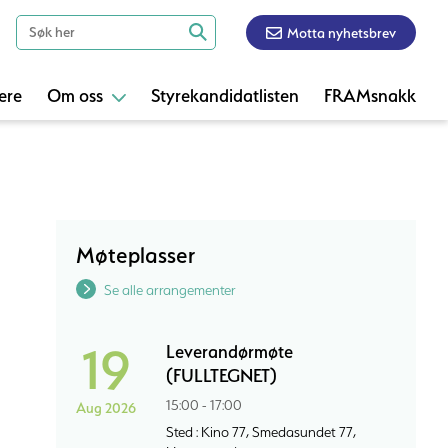
Motta nyhetsbrev
ere
Om oss
Styrekandidatlisten
FRAMsnakk
Møteplasser
Se alle arrangementer
19
Leverandørmøte
(FULLTEGNET)
15:00 - 17:00
Aug 2026
Sted : Kino 77, Smedasundet 77,