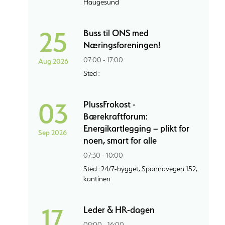
Haugesund
25
Buss til ONS med
Næringsforeningen!
07:00 - 17:00
Aug 2026
Sted :
03
PlussFrokost -
Bærekraftforum:
Energikartlegging – plikt for
Sep 2026
noen, smart for alle
07:30 - 10:00
Sted : 24/7-bygget, Spannavegen 152,
kantinen
17
Leder & HR-dagen
09:00 - 16:00