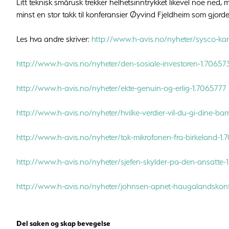
Litt teknisk smårusk trekker helhetsinntrykket likevel noe ned,
minst en stor takk til konferansier Øyvind Fjeldheim som gjorde
Les hva andre skriver:
http://www.h-avis.no/nyheter/sysco-karet
http://www.h-avis.no/nyheter/den-sosiale-investoren-1.70657
http://www.h-avis.no/nyheter/ekte-genuin-og-erlig-1.7065777
http://www.h-avis.no/nyheter/hvilke-verdier-vil-du-gi-dine-ba
http://www.h-avis.no/nyheter/tok-mikrofonen-fra-birkeland-1
http://www.h-avis.no/nyheter/sjefen-skylder-pa-den-ansatte-
http://www.h-avis.no/nyheter/johnsen-apnet-haugalandskon
Del saken og skap bevegelse