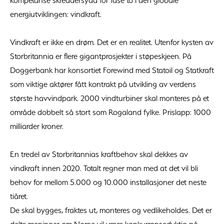
kompetanse skreddersydd for fase to i den globale
energiutviklingen: vindkraft.
Vindkraft er ikke en drøm. Det er en realitet. Utenfor kysten av
Storbritannia er flere gigantprosjekter i støpeskjeen. På
Doggerbank har konsortiet Forewind med Statoil og Statkraft
som viktige aktører fått kontrakt på utvikling av verdens
største havvindpark. 2000 vindturbiner skal monteres på et
område dobbelt så stort som Rogaland fylke. Prislapp: 1000
milliarder kroner.
En tredel av Storbritannias kraftbehov skal dekkes av
vindkraft innen 2020. Totalt regner man med at det vil bli
behov for mellom 5.000 og 10.000 installasjoner det neste
tiåret.
De skal bygges, fraktes ut, monteres og vedlikeholdes. Det er