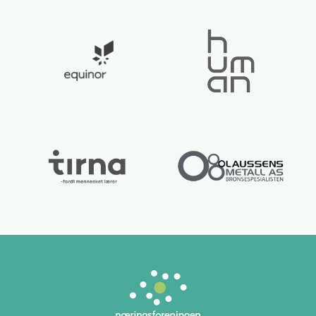
Lurer du på noe? 😊