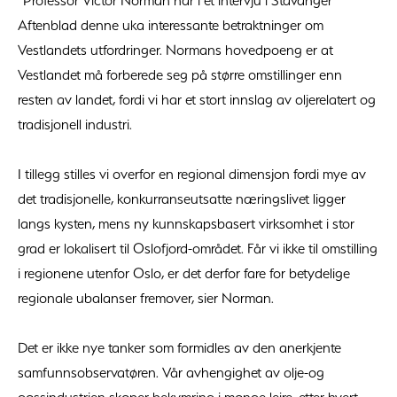
"Professor Victor Norman har i et intervju i Stavanger
Aftenblad denne uka interessante betraktninger om
Vestlandets utfordringer. Normans hovedpoeng er at
Vestlandet må forberede seg på større omstillinger enn
resten av landet, fordi vi har et stort innslag av oljerelatert og
tradisjonell industri.
I tillegg stilles vi overfor en regional dimensjon fordi mye av
det tradisjonelle, konkurranseutsatte næringslivet ligger
langs kysten, mens ny kunnskapsbasert virksomhet i stor
grad er lokalisert til Oslofjord-området. Får vi ikke til omstilling
i regionene utenfor Oslo, er det derfor fare for betydelige
regionale ubalanser fremover, sier Norman.
Det er ikke nye tanker som formidles av den anerkjente
samfunnsobservatøren. Vår avhengighet av olje-og