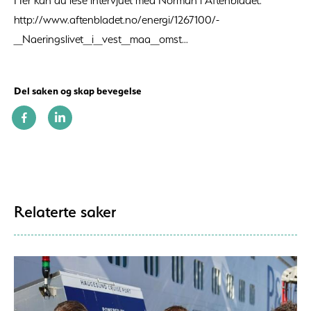
Her kan du lese intervjuet med Norman i Aftenbladet.
http://www.aftenbladet.no/energi/1267100/-
_Naeringslivet_i_vest_maa_omst...
Del saken og skap bevegelse
Relaterte saker