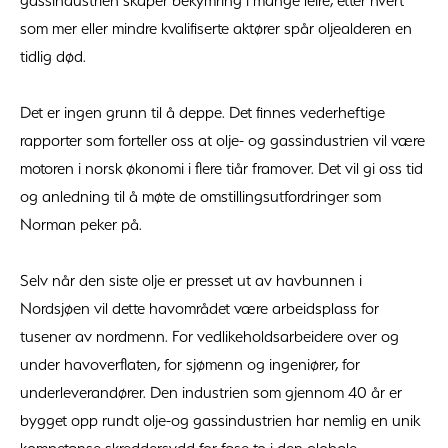
gassindustrien skaper bekymring i mange leire, etter hvert
som mer eller mindre kvalifiserte aktører spår oljealderen en
tidlig død.
Det er ingen grunn til å deppe. Det finnes vederheftige
rapporter som forteller oss at olje- og gassindustrien vil være
motoren i norsk økonomi i flere tiår framover. Det vil gi oss tid
og anledning til å møte de omstillingsutfordringer som
Norman peker på.
Selv når den siste olje er presset ut av havbunnen i
Nordsjøen vil dette havområdet være arbeidsplass for
tusener av nordmenn. For vedlikeholdsarbeidere over og
under havoverflaten, for sjømenn og ingeniører, for
underleverandører. Den industrien som gjennom 40 år er
bygget opp rundt olje-og gassindustrien har nemlig en unik