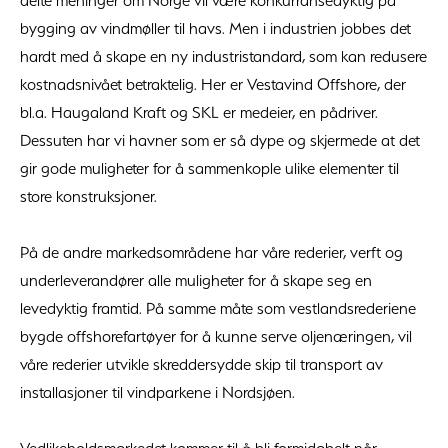
delte meninger om Norge vil være konkurransedyktig på
bygging av vindmøller til havs. Men i industrien jobbes det
hardt med å skape en ny industristandard, som kan redusere
kostnadsnivået betraktelig. Her er Vestavind Offshore, der
bl.a. Haugaland Kraft og SKL er medeier, en pådriver.
Dessuten har vi havner som er så dype og skjermede at det
gir gode muligheter for å sammenkople ulike elementer til
store konstruksjoner.
På de andre markedsområdene har våre rederier, verft og
underleverandører alle muligheter for å skape seg en
levedyktig framtid. På samme måte som vestlandsrederiene
bygde offshorefartøyer for å kunne serve oljenæringen, vil
våre rederier utvikle skreddersydde skip til transport av
installasjoner til vindparkene i Nordsjøen.