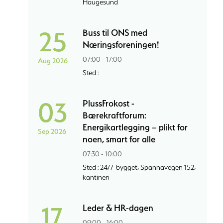
Haugesund
25
Buss til ONS med
Næringsforeningen!
07:00 - 17:00
Aug 2026
Sted :
03
PlussFrokost -
Bærekraftforum:
Energikartlegging – plikt for
Sep 2026
noen, smart for alle
07:30 - 10:00
Sted : 24/7-bygget, Spannavegen 152,
kantinen
17
Leder & HR-dagen
09:00 - 16:00