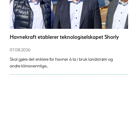
Havnekraft etablerer teknologiselskapet Shorly
07.08.2026
Skal gjøre det enklere for havner å ta i bruk landstrøm og
andre klimavennlige...