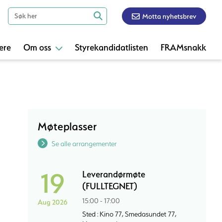
Motta nyhetsbrev
ere
Om oss
Styrekandidatlisten
FRAMsnakk
Møteplasser
Se alle arrangementer
19
Leverandørmøte
(FULLTEGNET)
15:00 - 17:00
Aug 2026
Sted : Kino 77, Smedasundet 77,