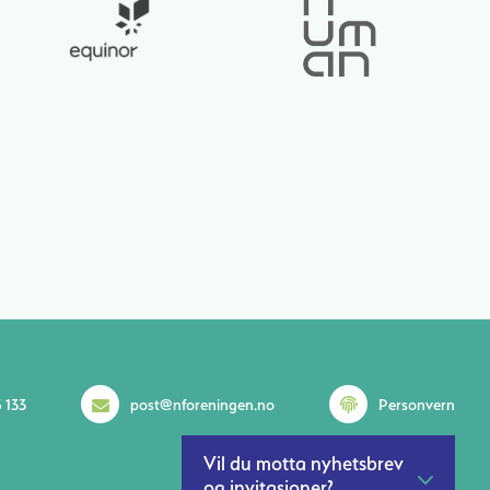
 133
post@nforeningen.no
Personvern
Vil du motta nyhetsbrev
og invitasjoner?