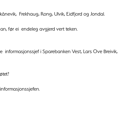
Skånevik, Frekhaug, Rong, Ulvik, Eidfjord og Jondal.
an, før ei endeleg avgjerd vert teken.
gje informasjonssjef i Sparebanken Vest, Lars Ove Breivik,
øtet?
informasjonssjefen.