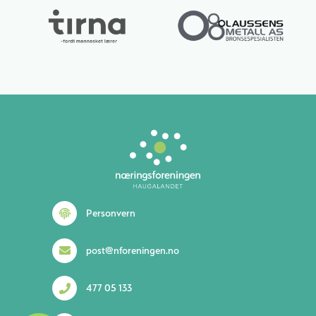
Lurer du på noe? 😊
Personvern
post@nforeningen.no
477 05 133