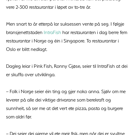
vere 2-300 restaurantar i løpet av to-tre år.
Men snart to år etterpå lar suksessen vente på seg. I følgje
bransjenettstaden
IntraFish
har restauranten i dag berre fem
restaurantar i Norge og éin i Singapore. To restaurantar i
Oslo er blitt nedlagt.
Dagleg leiar i Pink Fish, Ronny Gjøse, seier til IntraFish at dei
er skuffa over utviklinga.
– Folk i Norge seier éin ting og gjer noko anna. Sjølv om me
leverer på alle dei viktige drivarane som berekraft og
sunnheit, så ser me at det vert ete pizza, pasta og burgere
som aldri før.
– Dei seier dei gjerne vil ete meir fisk, men når dei er svultne