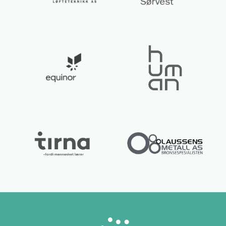
Lurer du på noe? 😊