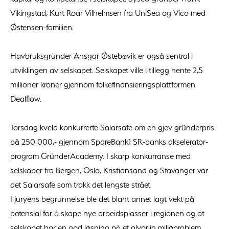
Vikingstad, Kurt Roar Vilhelmsen fra UniSea og Vico med
Østensen-familien.
Havbruksgründer Ansgar Østebøvik er også sentral i
utviklingen av selskapet. Selskapet ville i tillegg hente 2,5
millioner kroner gjennom folkefinansieringsplattformen
Dealflow.
Torsdag kveld konkurrerte Salarsafe om en gjev gründerpris
på 250 000,- gjennom SpareBank1 SR-banks akselerator-
program GründerAcademy. I skarp konkurranse med
selskaper fra Bergen, Oslo, Kristiansand og Stavanger var
det Salarsafe som trakk det lengste strået.
I juryens begrunnelse ble det blant annet lagt vekt på
potensial for å skape nye arbeidsplasser i regionen og at
selskapet har en god løsning på et alvorlig miljøproblem.