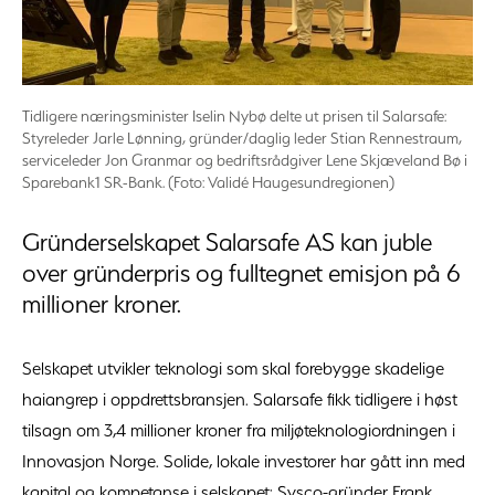
Tidligere næringsminister Iselin Nybø delte ut prisen til Salarsafe:
Styreleder Jarle Lønning, gründer/daglig leder Stian Rennestraum,
serviceleder Jon Granmar og bedriftsrådgiver Lene Skjæveland Bø i
Sparebank1 SR-Bank. (Foto: Validé Haugesundregionen)
Gründerselskapet Salarsafe AS kan juble
over gründerpris og fulltegnet emisjon på 6
millioner kroner.
Selskapet utvikler teknologi som skal forebygge skadelige
haiangrep i oppdrettsbransjen. Salarsafe fikk tidligere i høst
tilsagn om 3,4 millioner kroner fra miljøteknologiordningen i
Innovasjon Norge. Solide, lokale investorer har gått inn med
kapital og kompetanse i selskapet: Sysco-gründer Frank