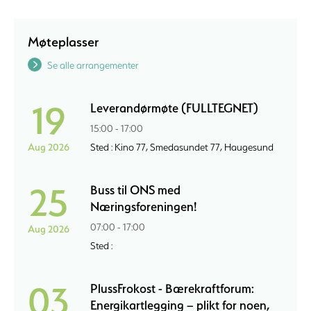
Møteplasser
Se alle arrangementer
19
Leverandørmøte (FULLTEGNET)
15:00 - 17:00
Aug 2026
Sted : Kino 77, Smedasundet 77, Haugesund
25
Buss til ONS med
Næringsforeningen!
07:00 - 17:00
Aug 2026
Sted :
03
PlussFrokost - Bærekraftforum:
Energikartlegging – plikt for noen,