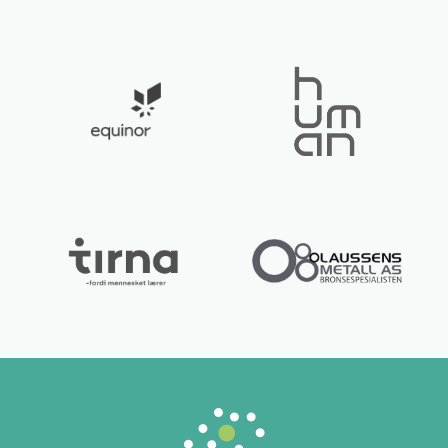
Lurer du på noe? 😊