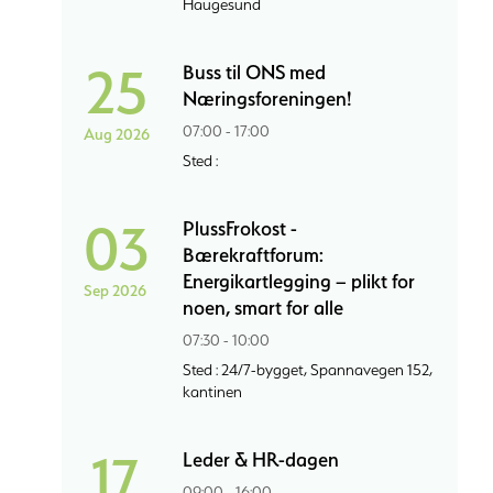
Haugesund
25
Buss til ONS med
Næringsforeningen!
07:00 - 17:00
Aug 2026
Sted :
03
PlussFrokost -
Bærekraftforum:
Energikartlegging – plikt for
Sep 2026
noen, smart for alle
07:30 - 10:00
Sted : 24/7-bygget, Spannavegen 152,
kantinen
17
Leder & HR-dagen
09:00 - 16:00