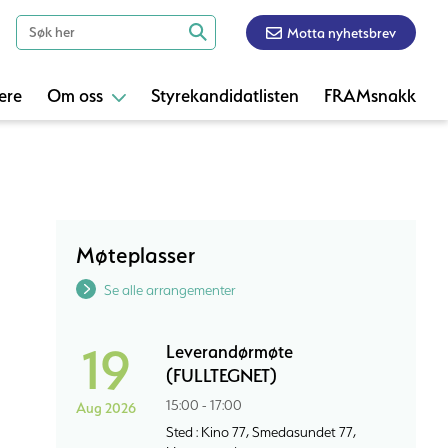
Motta nyhetsbrev
ere
Om oss
Styrekandidatlisten
FRAMsnakk
Møteplasser
Se alle arrangementer
19
Leverandørmøte
(FULLTEGNET)
15:00 - 17:00
Aug 2026
Sted : Kino 77, Smedasundet 77,