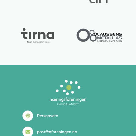
Lurer du på noe? 😊
Personvern
post@nforeningen.no