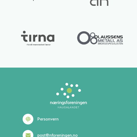
Lurer du på noe? 😊
Personvern
post@nforeningen.no