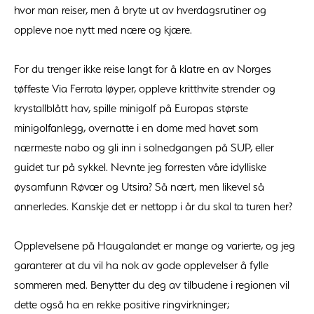
hvor man reiser, men å bryte ut av hverdagsrutiner og
oppleve noe nytt med nære og kjære.
For du trenger ikke reise langt for å klatre en av Norges
tøffeste Via Ferrata løyper, oppleve kritthvite strender og
krystallblått hav, spille minigolf på Europas største
minigolfanlegg, overnatte i en dome med havet som
nærmeste nabo og gli inn i solnedgangen på SUP, eller
guidet tur på sykkel. Nevnte jeg forresten våre idylliske
øysamfunn Røvær og Utsira? Så nært, men likevel så
annerledes. Kanskje det er nettopp i år du skal ta turen her?
Opplevelsene på Haugalandet er mange og varierte, og jeg
garanterer at du vil ha nok av gode opplevelser å fylle
sommeren med. Benytter du deg av tilbudene i regionen vil
dette også ha en rekke positive ringvirkninger;