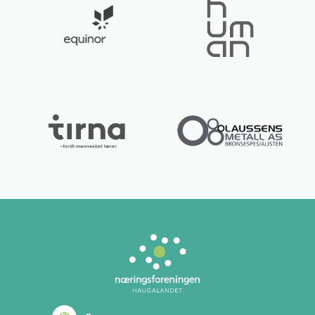
Lurer du på noe? 😊