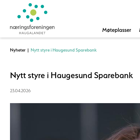
Møteplasser
Nyheter
|
Nytt styre i Haugesund Sparebank
Nytt styre i Haugesund Sparebank
23.04.2026