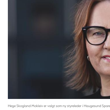
Hege Skogland Mokleiv er valgt som ny styreleder i Haugesund Spareb