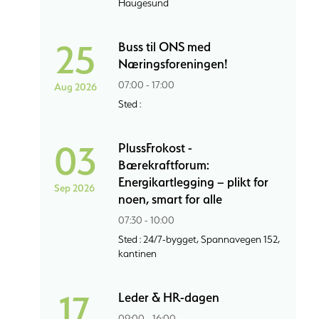
Haugesund
25
Buss til ONS med
Næringsforeningen!
07:00 - 17:00
Aug 2026
Sted :
03
PlussFrokost -
Bærekraftforum:
Energikartlegging – plikt for
Sep 2026
noen, smart for alle
07:30 - 10:00
Sted : 24/7-bygget, Spannavegen 152,
kantinen
17
Leder & HR-dagen
09:00 - 16:00