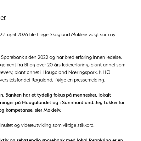
er.
2. april 2026 ble Hege Skogland Mokleiv valgt som ny
parebank siden 2022 og har bred erfaring innen ledelse,
gement fra BI og over 20 års ledererfaring, blant annet som
e styreverv, blant annet i Haugaland Næringspark, NHO
rsitetsfondet Rogaland, ifølge en pressemelding.
n. Banken har et tydelig fokus på mennesker, lokalt
eninger på Haugalandet og i Sunnhordland. Jeg takker for
g og kompetanse, sier Mokleiv.
itet og videreutvikling som viktige stikkord.
ktiv og selvstendig sparebank med lokal forankring er en