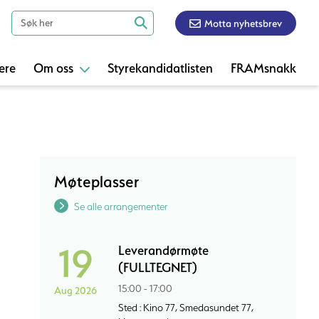
Motta nyhetsbrev
ere
Om oss
Styrekandidatlisten
FRAMsnakk
Møteplasser
Se alle arrangementer
19
Leverandørmøte
(FULLTEGNET)
15:00 - 17:00
Aug 2026
Sted : Kino 77, Smedasundet 77,