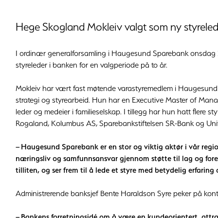
Hege Skogland Mokleiv valgt som ny styreled
I ordinær generalforsamling i Haugesund Sparebank onsdag 2
styreleder i banken for en valgperiode på to år.
Mokleiv har vært fast møtende varastyremedlem i Haugesund S
strategi og styrearbeid. Hun har en Executive Master of Mana
leder og medeier i familieselskap. I tillegg har hun hatt fler
Rogaland, Kolumbus AS, Sparebankstiftelsen SR-Bank og Unive
– Haugesund Sparebank er en stor og viktig aktør i vår regio
næringsliv og samfunnsansvar gjennom støtte til lag og for
tilliten, og ser frem til å lede et styre med betydelig erfarin
Administrerende banksjef Bente Haraldson Syre peker på kontinu
– Bankens forretningsidé om å være en kundeorientert, attra