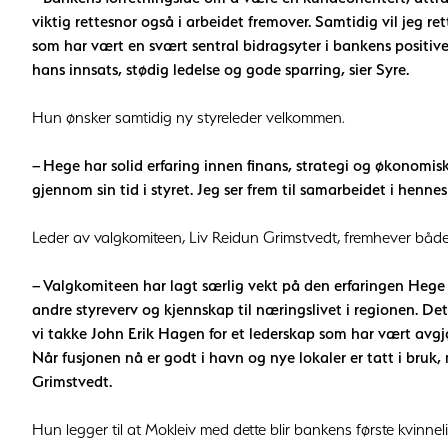
viktig rettesnor også i arbeidet fremover. Samtidig vil jeg re
som har vært en svært sentral bidragsyter i bankens positive 
hans innsats, stødig ledelse og gode sparring, sier Syre.
Hun ønsker samtidig ny styreleder velkommen.
– Hege har solid erfaring innen finans, strategi og økonomis
gjennom sin tid i styret. Jeg ser frem til samarbeidet i hennes 
Leder av valgkomiteen, Liv Reidun Grimstvedt, fremhever både 
– Valgkomiteen har lagt særlig vekt på den erfaringen Hege
andre styreverv og kjennskap til næringslivet i regionen. De
vi takke John Erik Hagen for et lederskap som har vært avgj
Når fusjonen nå er godt i havn og nye lokaler er tatt i bruk, me
Grimstvedt.
Hun legger til at Mokleiv med dette blir bankens første kvinneli