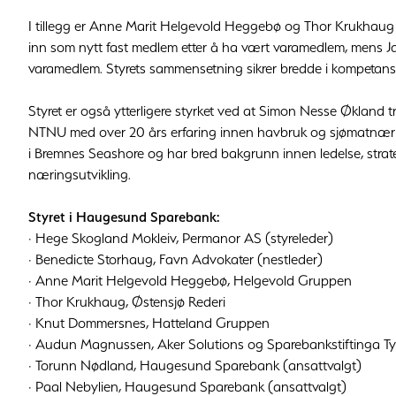
I tillegg er Anne Marit Helgevold Heggebø og Thor Krukhaug
inn som nytt fast medlem etter å ha vært varamedlem, mens 
varamedlem. Styrets sammensetning sikrer bredde i kompetans
Styret er også ytterligere styrket ved at Simon Nesse Økland t
NTNU med over 20 års erfaring innen havbruk og sjømatnæri
i Bremnes Seashore og har bred bakgrunn innen ledelse, strat
næringsutvikling.
Styret i Haugesund Sparebank:
· Hege Skogland Mokleiv, Permanor AS (styreleder)
· Benedicte Storhaug, Favn Advokater (nestleder)
· Anne Marit Helgevold Heggebø, Helgevold Gruppen
· Thor Krukhaug, Østensjø Rederi
· Knut Dommersnes, Hatteland Gruppen
· Audun Magnussen, Aker Solutions og Sparebankstiftinga T
· Torunn Nødland, Haugesund Sparebank (ansattvalgt)
· Paal Nebylien, Haugesund Sparebank (ansattvalgt)