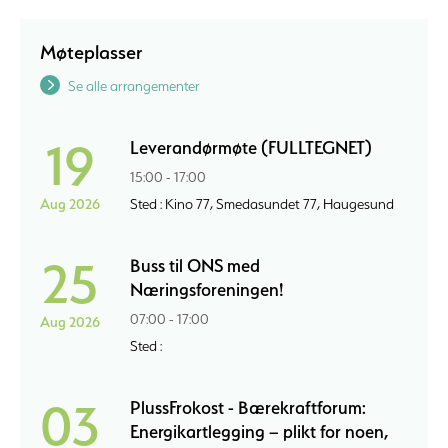
Møteplasser
Se alle arrangementer
19
Leverandørmøte (FULLTEGNET)
15:00 - 17:00
Aug 2026
Sted : Kino 77, Smedasundet 77, Haugesund
25
Buss til ONS med
Næringsforeningen!
07:00 - 17:00
Aug 2026
Sted :
03
PlussFrokost - Bærekraftforum:
Energikartlegging – plikt for noen,