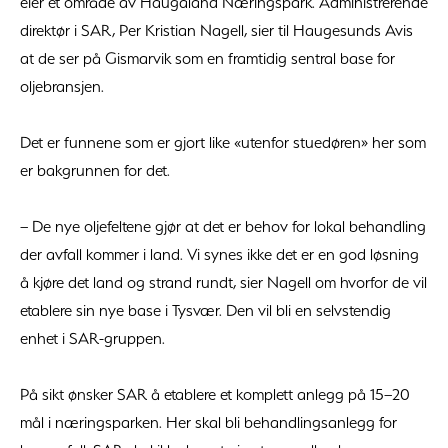
eier et område av Haugaland Næringspark. Administrerende
direktør i SAR, Per Kristian Nagell, sier til Haugesunds Avis
at de ser på Gismarvik som en framtidig sentral base for
oljebransjen.
Det er funnene som er gjort like «utenfor stuedøren» her som
er bakgrunnen for det.
– De nye oljefeltene gjør at det er behov for lokal behandling
der avfall kommer i land. Vi synes ikke det er en god løsning
å kjøre det land og strand rundt, sier Nagell om hvorfor de vil
etablere sin nye base i Tysvær. Den vil bli en selvstendig
enhet i SAR-gruppen.
På sikt ønsker SAR å etablere et komplett anlegg på 15–20
mål i næringsparken. Her skal bli behandlingsanlegg for