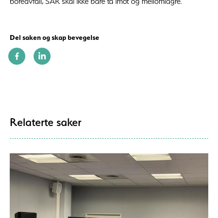
boreavfall, SAR skal ikke bare ta imot og mellomlagre.
Del saken og skap bevegelse
Relaterte saker