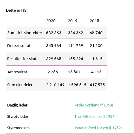
Dette er NSI
2020
2019
2018
Sum driftsinntekter
632 383
334 382
68 740
Driftsresultat
385 964
191 769
21 100
Resultat før skatt
329 568
165 294
11 615
Årsresultat
-2 286
16 801
-4 116
Sum eiendeler
2 210 149
1 596 615
417 575
Daglig leder
Peder Sortland (f 1963)
Styrets leder
Thor Otto Lohne (f 1957)
Styremedlem
Jonas Kofoed Larsen (f 1989)