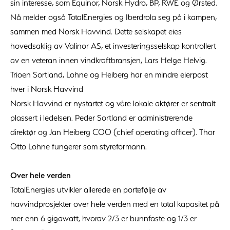
sin interesse, som Equinor, Norsk Hydro, BP, RWE og Ørsted.
Nå melder også TotalEnergies og Iberdrola seg på i kampen,
sammen med Norsk Havvind. Dette selskapet eies
hovedsaklig av Valinor AS, et investeringsselskap kontrollert
av en veteran innen vindkraftbransjen, Lars Helge Helvig.
Trioen Sortland, Lohne og Heiberg har en mindre eierpost
hver i Norsk Havvind
Norsk Havvind er nystartet og våre lokale aktører er sentralt
plassert i ledelsen. Peder Sortland er administrerende
direktør og Jan Heiberg COO (chief operating officer). Thor
Otto Lohne fungerer som styreformann.
Over hele verden
TotalEnergies utvikler allerede en portefølje av
havvindprosjekter over hele verden med en total kapasitet på
mer enn 6 gigawatt, hvorav 2/3 er bunnfaste og 1/3 er