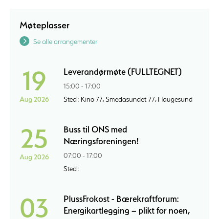
Møteplasser
Se alle arrangementer
19
Leverandørmøte (FULLTEGNET)
15:00 - 17:00
Aug 2026
Sted : Kino 77, Smedasundet 77, Haugesund
25
Buss til ONS med
Næringsforeningen!
07:00 - 17:00
Aug 2026
Sted :
03
PlussFrokost - Bærekraftforum:
Energikartlegging – plikt for noen,